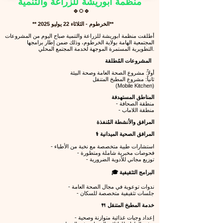
​منظمة ابوريشة للزراعة والتنمية
​​🍀🌻🍀
**الخرطوم - الثلاثاء 22 يوليو 2025 **
أطلقت منظمة ابوريشة للزراعة والتنمية صباح اليوم من المشروعات
المجتمعية الهامة بولاية الخرطوم، وذلك ضمن إطار برامجها
التطويرية المستمرة الموجهة لخدمة المجتمع المحلي.
المشروعات المُطلقة
أولاً: مشروع الصحة العامة وصحة البيئة
ثانياً: مشروع المطبخ المتنقل
(Mobile Kitchen)
المناطق المستهدفة
- منطقة الصحافة
- منطقة اللاماب
المرافق والأنشطة المُنفذة
⚕️ المرافق الصحية الميدانية
- استشارات طبية متخصصة مع نخبة من الأطباء
- فحوصات مخبرية شاملة ومتطورة
- توزيع مجاني للأدوية الضرورية
🎓 البرامج التثقيفية
- ندوات توعوية في مجال الصحة العامة
- جلسات تثقيفية متخصصة للسكان
🍴 خدمة المطبخ المتنقل
- إعداد وجبات غذائية متوازنة وصحية