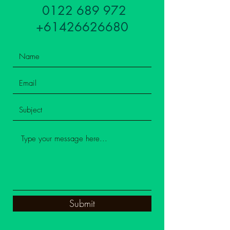
0122 689 972
​+61426626680
Submit