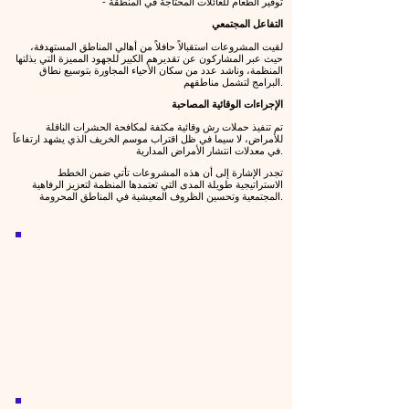
- توفير الطعام للعائلات المحتاجة في المنطقة
التفاعل المجتمعي
لقيت المشروعات استقبالاً حافلاً من أهالي المناطق المستهدفة،
حيث عبر المشاركون عن تقديرهم الكبير للجهود المميزة التي بذلتها
المنظمة، وناشد عدد من سكان الأحياء المجاورة بتوسيع نطاق
البرامج لتشمل مناطقهم.
الإجراءات الوقائية المصاحبة
تم تنفيذ حملات رش وقائية مكثفة لمكافحة الحشرات الناقلة
للأمراض، لا سيما في ظل اقتراب موسم الخريف الذي يشهد ارتفاعاً
في معدلات انتشار الأمراض المدارية.
تجدر الإشارة إلى أن هذه المشروعات تأتي ضمن الخطط
الاستراتيجية طويلة المدى التي تعتمدها المنظمة لتعزيز الرفاهية
المجتمعية وتحسين الظروف المعيشية في المناطق المحرومة.